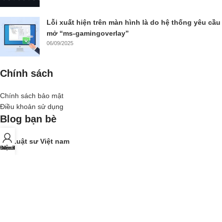
Lỗi xuất hiện trên màn hình là do hệ thống yêu cầu
mở “ms-gamingoverlay”
06/09/2025
Chính sách
Chính sách bảo mật
Điều khoản sử dụng
Blog bạn bè
Luật sư Việt nam
 account
Điện thoại
Messenger
Zalo
Gia đình Plus
Chung cư Việt
Bản quyền
2023
MOVADS
. Digital Agency .