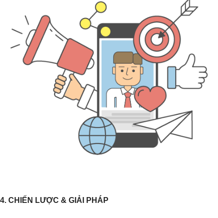
4. CHIẾN LƯỢC & GIẢI PHÁP