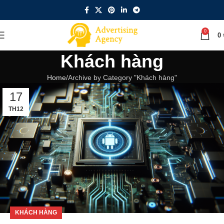
0
0
Khách hàng
Home
Archive by Category "Khách hàng"
17
TH12
KHÁCH HÀNG