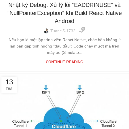
Nhật ký Debug: Xử lý lỗi “EADDRINUSE” và
“NullPointerException” khi Build React Native
Android
0
Tuanci5-1732
Nếu bạn là một lập trình viên React Native, chắc hẳn không ít
lần bạn gặp tình huống "đau đầu": Code chạy mượt mà trên
máy ảo (Simulato...
CONTINUE READING
13
TH8