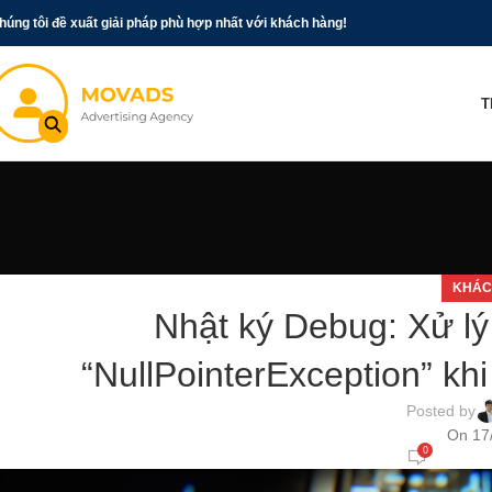
húng tôi đề xuất giải pháp phù hợp nhất với khách hàng!
T
KHÁC
Nhật ký Debug: Xử l
“NullPointerException” khi
Posted by
On 17
0