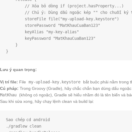
        // Xóa bỏ dòng if (project.hasProperty...)

        // Chú ý: Dùng dấu ngoặc kép "" cho chuỗi ký tự

        storeFile file("my-upload-key.keystore")

        storePassword "MatKhauCuaBan123"

        keyAlias "my-key-alias"

        keyPassword "MatKhauCuaBan123"

    }

Lưu ý quan trọng:
Vị trí file:
File
my-upload-key.keystore
bắt buộc phải nằm trong 
Cú pháp:
Trong Groovy (Gradle), hãy chắc chắn bạn dùng dấu ngoặ
MatKhau
(không có ngoặc), Gradle sẽ hiểu nhầm đó là tên biến và báo
Sau khi sửa xong, hãy chạy lệnh clean và build lại:
Sao chép
cd android

./gradlew clean
