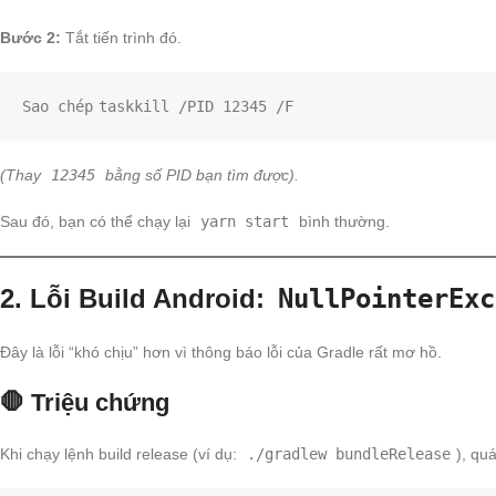
Bước 2:
Tắt tiến trình đó.
Sao chép
(Thay
12345
bằng số PID bạn tìm được).
Sau đó, bạn có thể chạy lại
yarn start
bình thường.
2. Lỗi Build Android:
NullPointerExc
Đây là lỗi “khó chịu” hơn vì thông báo lỗi của Gradle rất mơ hồ.
🛑 Triệu chứng
Khi chạy lệnh build release (ví dụ:
./gradlew bundleRelease
), qu