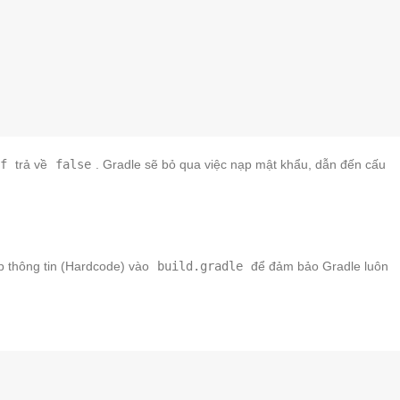
f
trả về
false
. Gradle sẽ bỏ qua việc nạp mật khẩu, dẫn đến cấu
ếp thông tin (Hardcode) vào
build.gradle
để đảm bảo Gradle luôn