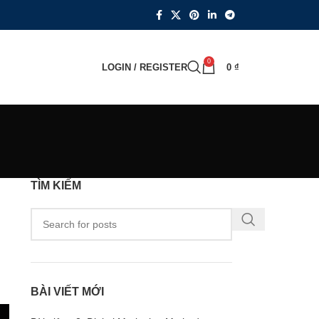
0
LOGIN / REGISTER
0
₫
TÌM KIẾM
BÀI VIẾT MỚI