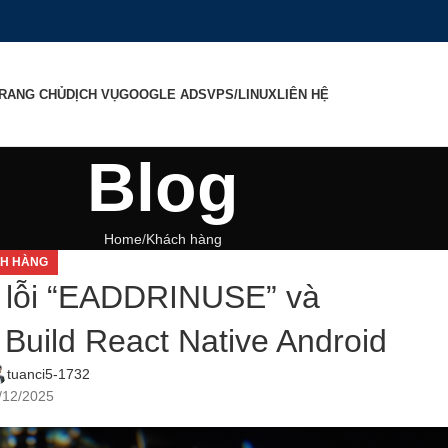
RANG CHỦ
DỊCH VỤ
GOOGLE ADS
VPS/LINUX
LIÊN HỆ
Blog
Home
Khách hàng
H HÀNG
ý lỗi “EADDRINUSE” và
 Build React Native Android
tuanci5-1732
/12/2025